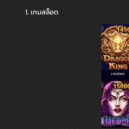
1. เกมสล็อต