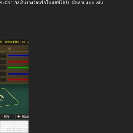
จะมีรางวัลเงินรางวัลหรือโบนัสที่ได้รับ มีหลายแบบ เช่น