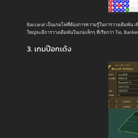
Baccarat เป็นเกมไพ่ที่ต้องการความรู้ในการวางเดิมพัน
ใหญ่จะมีการวางเดิมพันในเกมเล็กๆ ที่เรียกว่า Tie, Bank
3. เกมป๊อกเด้ง