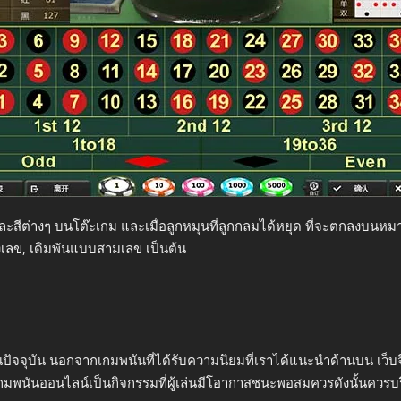
และสีต่างๆ บนโต๊ะเกม และเมื่อลูกหมุนที่ลูกกลมได้หยุด ที่จะตกลงบนห
งเลข, เดิมพันแบบสามเลข เป็นต้น
ปัจจุบัน นอกจากเกมพนันที่ได้รับความนิยมที่เราได้แนะนำด้านบน เว็บ
่นเกมพนันออนไลน์เป็นกิจกรรมที่ผู้เล่นมีโอากาสชนะพอสมควรดังนั้นควรบ