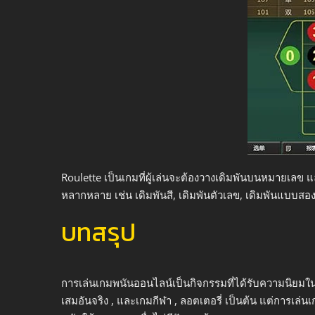
Roulette เป็นเกมที่ผู้เล่นจะต้องวางเดิมพันบนหมายเลข 
หลากหลาย เช่น เดิมพันสี, เดิมพันตัวเลข, เดิมพันแบบสอ
บทสรุป
การเล่นเกมพนันออนไลน์เป็นกิจกรรมที่ได้รับความนิยมใน
เสมอันจริง , และเกมกีฬา , ลอตเตอรี่ เป็นต้น แต่การเล