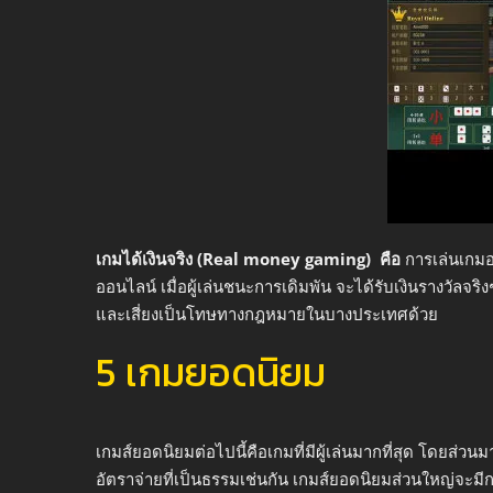
เกมได้เงินจริง (Real money gaming) คือ
การเล่นเกมอ
ออนไลน์ เมื่อผู้เล่นชนะการเดิมพัน จะได้รับเงินรางวัล
และเสี่ยงเป็นโทษทางกฎหมายในบางประเทศด้วย
5 เกมยอดนิยม
เกมส์ยอดนิยมต่อไปนี้คือเกมที่มีผู้เล่นมากที่สุด โดยส่
อัตราจ่ายที่เป็นธรรมเช่นกัน เกมส์ยอดนิยมส่วนใหญ่จะมี