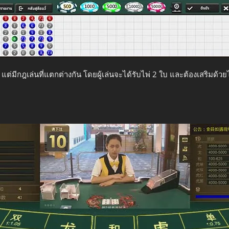
่มีกฎเล่นที่แตกต่างกัน โดยผู้เล่นจะได้รับไพ่ 2 ใบ และต้องเสริมด้วยไพ่