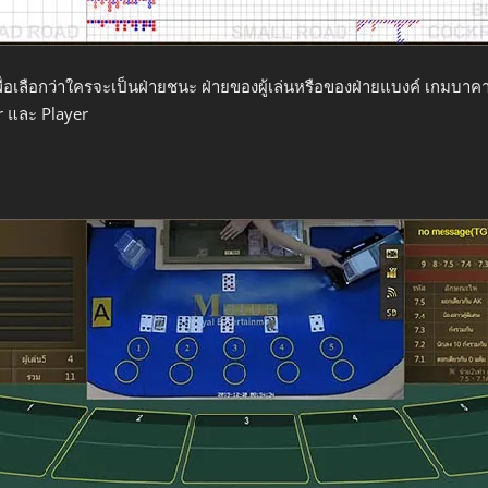
 เพื่อเลือกว่าใครจะเป็นฝ่ายชนะ ฝ่ายของผู้เล่นหรือของฝ่ายแบงค์ เกม
er และ Player