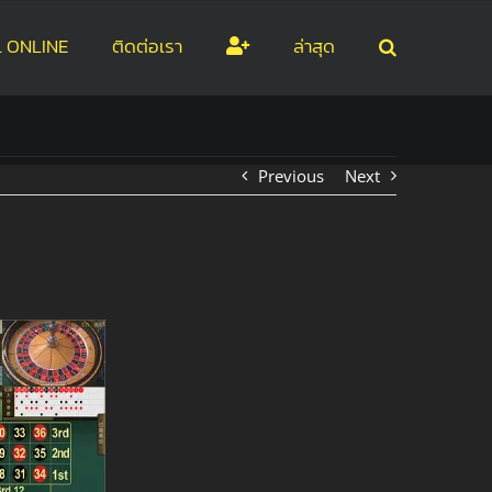
 ONLINE
ติดต่อเรา
ล่าสุด
Previous
Next