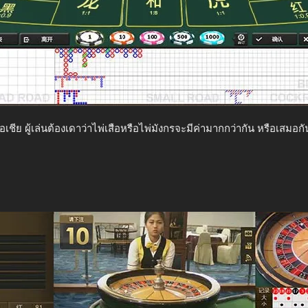
เชีย ผู้เล่นต้องเดาว่าไพ่เสือหรือไพ่มังกรจะมีค่ามากกว่ากัน หรือเสมอกัน