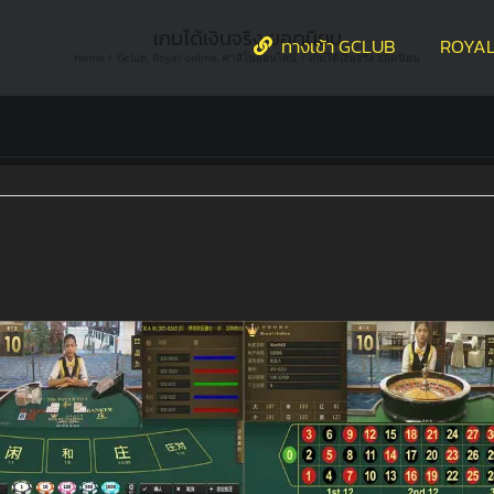
เกมได้เงินจริง ยอดนิยม
ทางเข้า GCLUB
ROYAL
Home
Gclub
Royal online
คาสิโนออนไลน์
เกมได้เงินจริง ยอดนิยม