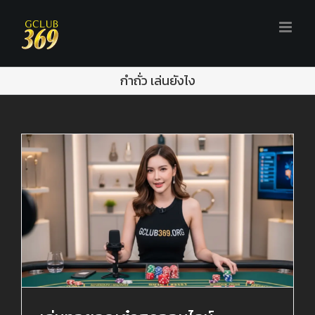
Skip
to
content
กําถั่ว เล่นยังไง