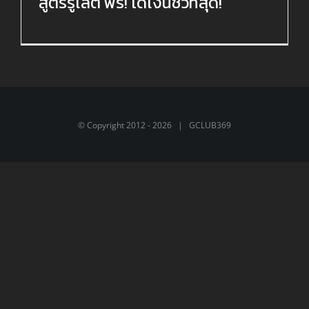
สูตรรูเล็ต ฟรี! ได้เงินชัวที่สุด!
© Copyright 2012 -
2026 | GCLUB369